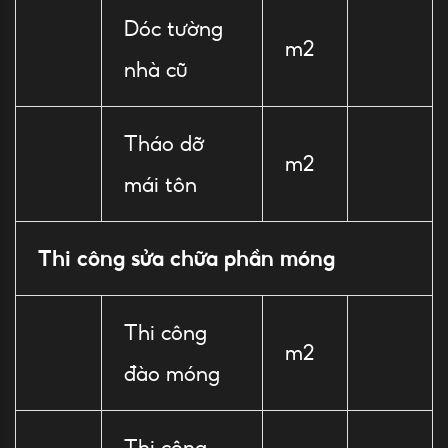
Dóc tường
m2
nhà cũ
Tháo dỡ
m2
mái tôn
Thi công sửa chữa phần móng
Thi công
m2
đào móng
Thi công