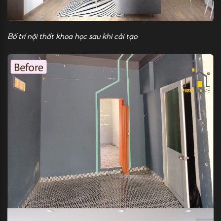
Bố trí nội thất khoa học sau khi cải tạo