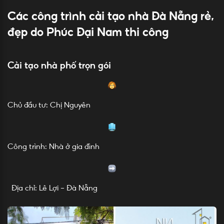
Các công trình cải tạo nhà Đà Nẵng rẻ,
đẹp do Phúc Đại Nam thi công
Cải tạo nhà phố trọn gói
Chủ đầu tư: Chị Nguyên
Công trình: Nhà ở gia đình
Địa chỉ: Lê Lợi – Đà Nẵng