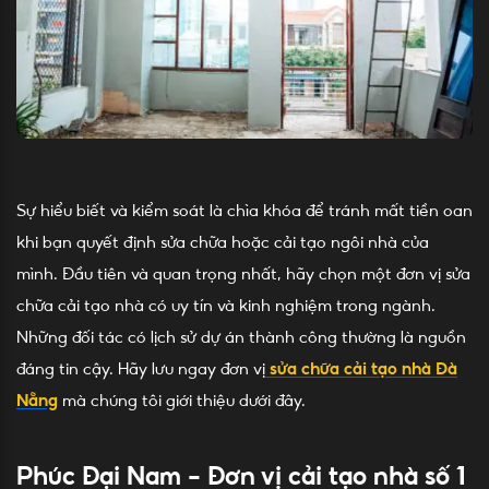
Sự hiểu biết và kiểm soát là chìa khóa để tránh mất tiền oan
khi bạn quyết định sửa chữa hoặc cải tạo ngôi nhà của
mình. Đầu tiên và quan trọng nhất, hãy chọn một đơn vị sửa
chữa cải tạo nhà có uy tín và kinh nghiệm trong ngành.
Những đối tác có lịch sử dự án thành công thường là nguồn
đáng tin cậy. Hãy lưu ngay đơn vị
sửa chữa cải tạo nhà Đà
Nẵng
mà chúng tôi giới thiệu dưới đây.
Phúc Đại Nam – Đơn vị cải tạo nhà số 1