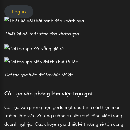
Log in
Thiết kế nội thất sảnh đón khách spa.
Cải tạo spa hiện đại thu hút tài lộc.
Cải tạo văn phòng làm việc trọn gói
Cải tạo văn phòng trọn gói là một quá trình cải thiện môi
trường làm việc và tăng cường sự hiệu quả công việc trong
doanh nghiệp. Các chuyên gia thiết kế thường sẽ tận dụng