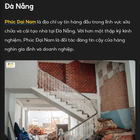
Đà Nẵng
Phúc Đại Nam
là địa chỉ uy tín hàng đầu trong lĩnh vực sửa
chữa và cải tạo nhà tại Đà Nẵng. Với hơn một thập kỷ kinh
nghiệm, Phúc Đại Nam là đối tác đáng tin cậy của hàng
nghìn gia đình và doanh nghiệp.