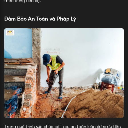
theo đúng tiến độ.
Đảm Bảo An Toàn và Pháp Lý
Trong quá trình sửa chữa cải tạo, an toàn luôn được ưu tiên