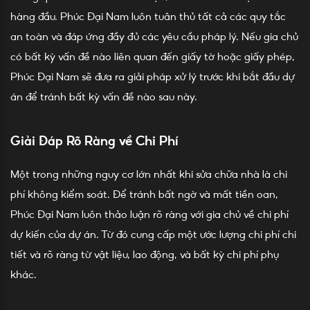
hàng đầu. Phúc Đại Nam luôn tuân thủ tất cả các quy tắc
an toàn và đáp ứng đầy đủ các yêu cầu pháp lý. Nếu gia chủ
có bất kỳ vấn đề nào liên quan đến giấy tờ hoặc giấy phép,
Phúc Đại Nam sẽ đưa ra giải pháp xử lý trước khi bắt đầu dự
án để tránh bất kỳ vấn đề nào sau này.
Giải Đáp Rõ Ràng về Chi Phí
Một trong những nguy cơ lớn nhất khi sửa chữa nhà là chi
phí không kiểm soát. Để tránh bất ngờ và mất tiền oan,
Phúc Đại Nam luôn thảo luận rõ ràng với gia chủ về chi phí
dự kiến của dự án. Từ đó cung cấp một ước lượng chi phí chi
tiết và rõ ràng từ vật liệu, lao động, và bất kỳ chi phí phụ
khác.