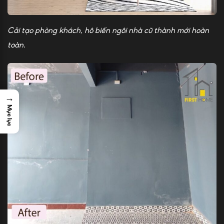
Cải tạo phòng khách, hô biến ngôi nhà cũ thành mới hoàn
toàn.
→
Mục lục