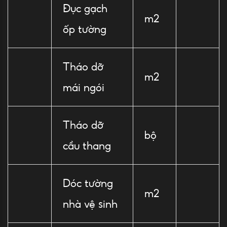
Đục gạch
m2
ốp tường
Tháo dỡ
m2
mái ngói
Tháo dỡ
bộ
cầu thang
Dóc tường
m2
nhà vệ sinh