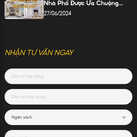
Nhà Phố Được Ưa Chuộng
Nhất Hiện Nay
27/06/2024
NHẬN TƯ VẤN NGAY