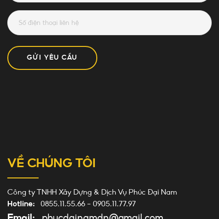
GỬI YÊU CẦU
VỀ CHÚNG TÔI
Công ty TNHH Xây Dựng & Dịch Vụ Phúc Đại Nam
Hotline:
0855.11.55.66
-
0905.11.77.97
Email:
phucdainamdn@gmail.com