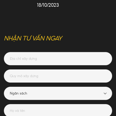
năm 2023
18/10/2023
NHẬN TƯ VẤN NGAY