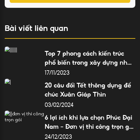
Bài viết liên quan
Top 7 phong cách kiến trúc
phổ biến trong xây dựng nhà
ở
17/11/2023
20 câu đối Tết thông dụng để
chúc Xuân Giáp Thìn
03/02/2024
6 lợi ích khi lựa chọn Phúc Đại
Nam – Đơn vị thi công trọn gói
nhà ở top 1 Đà Nẵng
24/12/2023