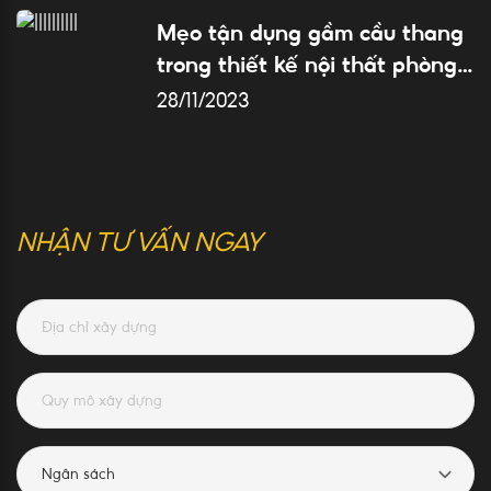
Mẹo tận dụng gầm cầu thang
trong thiết kế nội thất phòng
khách
28/11/2023
NHẬN TƯ VẤN NGAY