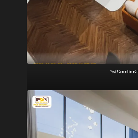
̀ ́ với tầm nhìn