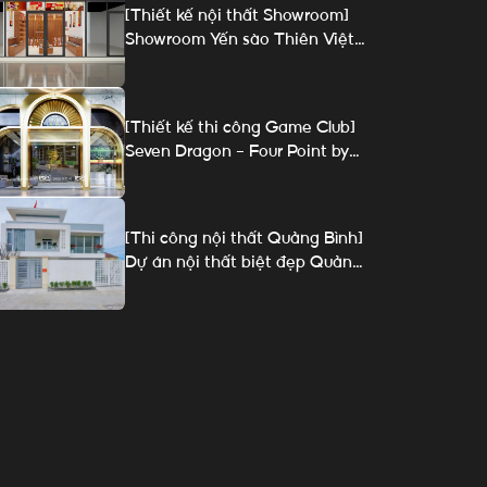
[Thiết kế nội thất Showroom]
Showroom Yến sào Thiên Việt –
Phú Quốc
[Thiết kế thi công Game Club]
Seven Dragon – Four Point by
Sheraton Da Nang
[Thi công nội thất Quảng Bình]
Dự án nội thất biệt đẹp Quảng
Bình – Mr Thuần