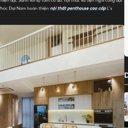
ện đại. Sánh với sự tầm cỡ đó, nội thất và tiện nghi cũng đạt
 Phúc Đại Nam hoàn thiện
nội thất penthouse cao cấp
L’s
D