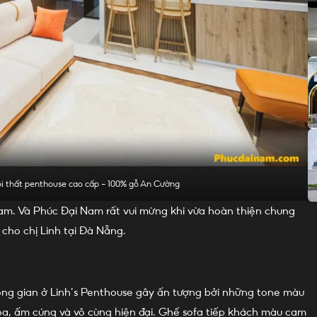
nội thất penthouse cao cấp – 100% gỗ An Cường
úc Đại Nam. Và Phúc Đại Nam rất vui mừng khi vừa hoàn thiện chung
cho chị Linh tại Đà Nẵng.
hông gian ở Linh’s Penthouse gây ấn tượng bởi những tone màu
òa, ấm cúng và vô cùng hiện đại. Ghế sofa tiếp khách màu cam