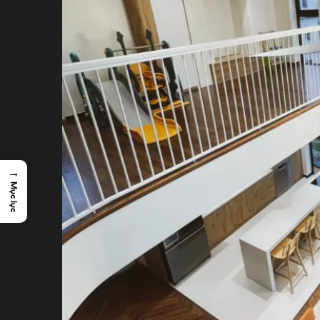
→
Mục lục