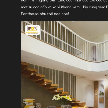
nằm hiên ngang trên tầng cao nhất của tòa cao ốc hi
một sự cao cấp và xa xỉ không kém. Hãy cùng xem
Penthouse như thế nào nhé!