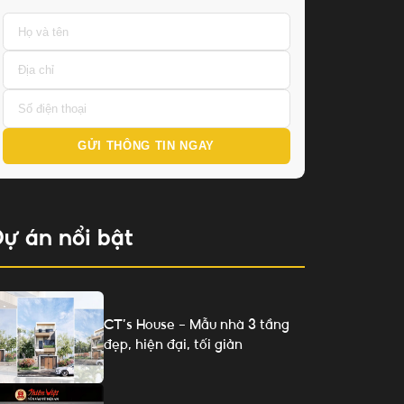
GỬI THÔNG TIN NGAY
ự án nổi bật
CT’s House – Mẫu nhà 3 tầng
đẹp, hiện đại, tối giản