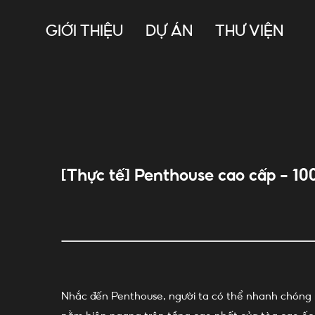
Skip
to
GIỚI THIỆU
DỰ ÁN
THƯ VIỆN
content
[Thực tế] Penthouse cao cấp – 1
Nhắc đến Penthouse, người ta có thể nhanh chóng 