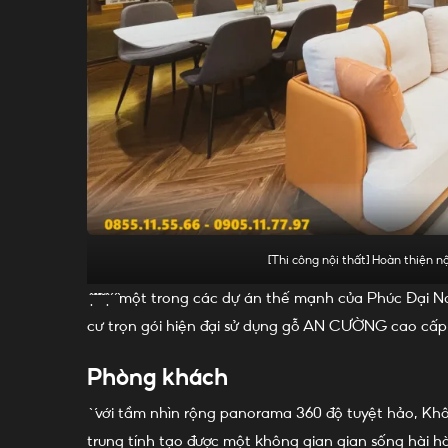
[Thi công nội thất] Hoàn thiện 
̣̂ ̂́ ̂́ ̆ ̣̂ ́ ́ ̀ một trong các dự án thế mạnh của Ph
cư trọn gói hiện đại sử dụng gỗ AN CƯỜNG cao cấp 
Phòng khách
̀ ́ với tầm nhìn rộng panorama 360 độ tuyệt hảo, K
trung tính tạo được một không gian gian sống hài h