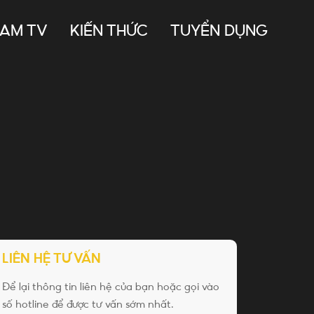
NAM TV
KIẾN THỨC
TUYỂN DỤNG
LIÊN HỆ TƯ VẤN
Để lại thông tin liên hệ của bạn hoặc gọi vào
số hotline để được tư vấn sớm nhất.