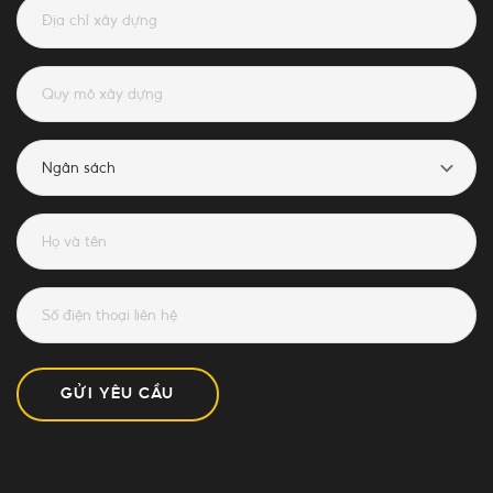
GỬI YÊU CẦU