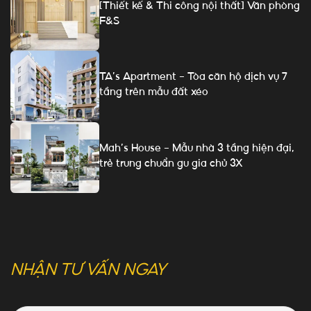
[Thiết kế & Thi công nội thất] Văn phòng
F&S
TA’s Apartment – Tòa căn hộ dịch vụ 7
tầng trên mẫu đất xéo
Mah’s House – Mẫu nhà 3 tầng hiện đại,
trẻ trung chuẩn gu gia chủ 3X
NHẬN TƯ VẤN NGAY