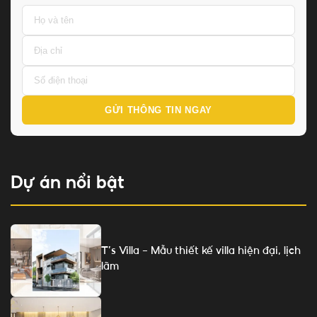
GỬI THÔNG TIN NGAY
Dự án nổi bật
T’s Villa – Mẫu thiết kế villa hiện đại, lịch
lãm