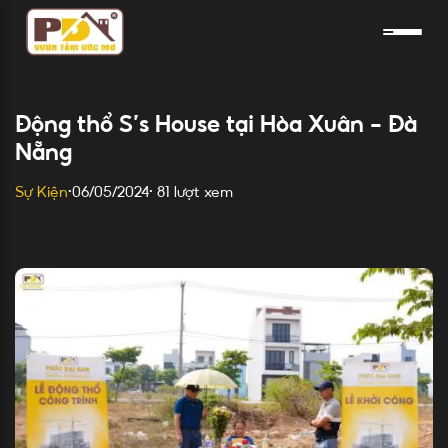
Skip
to
content
Động thổ S’s House tại Hòa Xuân – Đà
Nẵng
81 lượt xem
Sự Kiện
•
06/05/2024
•