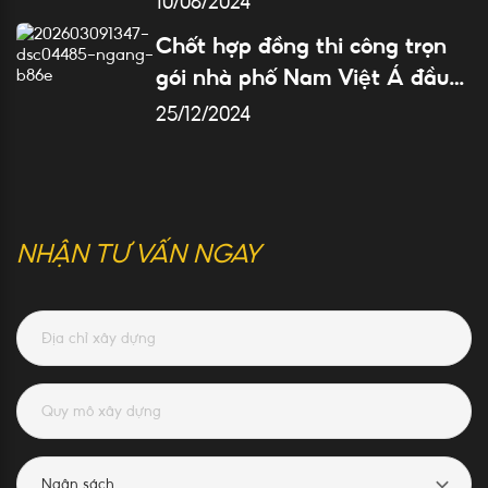
10/06/2024
Chốt hợp đồng thi công trọn
gói nhà phố Nam Việt Á đầu
năm 2025 cho gia chủ tuổi trẻ
25/12/2024
– tài cao
NHẬN TƯ VẤN NGAY