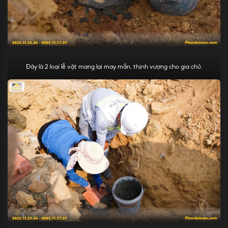
Đây là 2 loại lễ vật mang lại may mắn, thịnh vượng cho gia chủ.