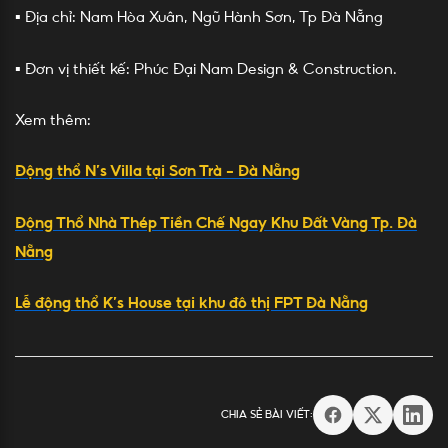
▪️ Địa chỉ: Nam Hòa Xuân, Ngũ Hành Sơn, Tp Đà Nẵng
▪️ Đơn vị thiết kế: Phúc Đại Nam Design & Construction.
Xem thêm:
Động thổ N’s Villa tại Sơn Trà – Đà Nẵng
Động Thổ Nhà Thép Tiền Chế Ngay Khu Đất Vàng Tp. Đà
Nẵng
Lễ động thổ K’s House tại khu đô thị FPT Đà Nẵng
CHIA SẺ BÀI VIẾT: