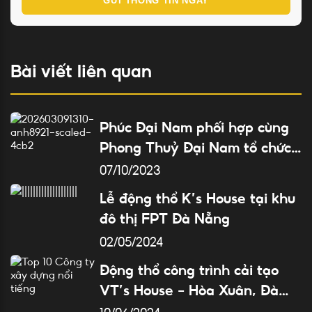
GỬI THÔNG TIN NGAY
Bài viết liên quan
Phúc Đại Nam phối hợp cùng
Phong Thuỷ Đại Nam tổ chức
buổi chia sẻ “Phong Thuỷ
07/10/2023
Trong Kiến Trúc”
Lễ động thổ K’s House tại khu
đô thị FPT Đà Nẵng
02/05/2024
Động thổ công trình cải tạo
VT’s House – Hòa Xuân, Đà
Nẵng