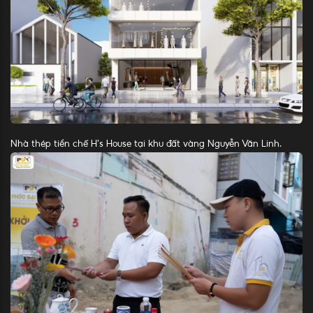
Nhà thép tiền chế H’s House tại khu đất vàng Nguyễn Văn Linh.