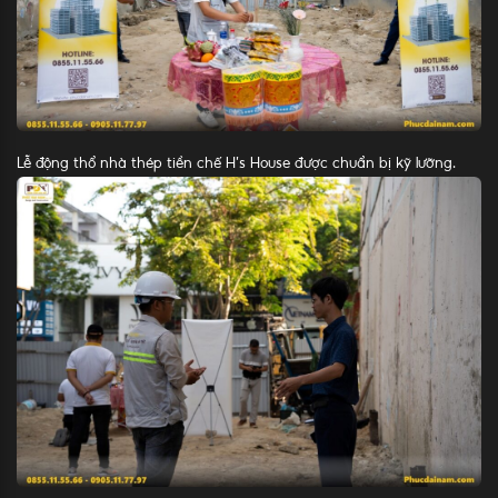
Lễ động thổ nhà thép tiền chế H’s House được chuẩn bị kỹ lưỡng.