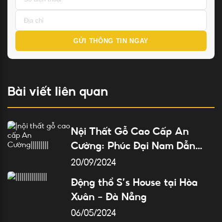
GỬI THÔNG TIN NGAY
Bài viết liên quan
Nội Thất Gỗ Cao Cấp An
Cường: Phúc Đại Nam Dẫn
Đầu Tại Đà Nẵng
20/09/2024
Động thổ S’s House tại Hòa
Xuân – Đà Nẵng
06/05/2024