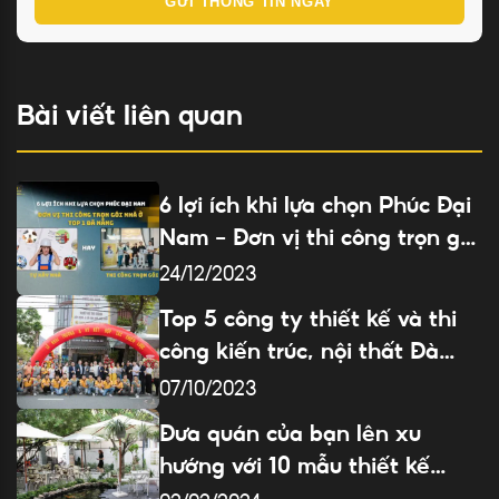
GỬI THÔNG TIN NGAY
Bài viết liên quan
6 lợi ích khi lựa chọn Phúc Đại
Nam – Đơn vị thi công trọn gói
nhà ở top 1 Đà Nẵng
24/12/2023
Top 5 công ty thiết kế và thi
công kiến trúc, nội thất Đà
Nẵng: ngon, bổ, rẻ
07/10/2023
Đưa quán của bạn lên xu
hướng với 10 mẫu thiết kế
quán cafe đẹp hơn 3D