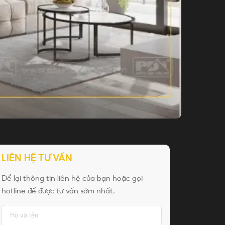
LIÊN HỆ TƯ VẤN
Để lại thông tin liên hệ của bạn hoặc gọi
hotline để được tư vấn sớm nhất.