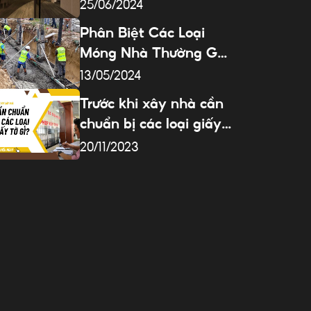
Đà Nẵng
25/06/2024
Phân Biệt Các Loại
Móng Nhà Thường Gặp
Trong Xây Dựng
13/05/2024
Trước khi xây nhà cần
chuẩn bị các loại giấy
tờ gì?
20/11/2023