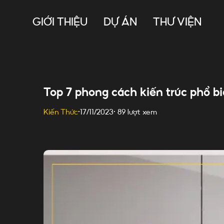
Skip
to
GIỚI THIỆU
DỰ ÁN
THƯ VIỆN
content
Top 7 phong cách kiến trúc phổ b
89 lượt xem
Kiến Thức
•
17/11/2023
•