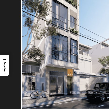
→
Mục lục