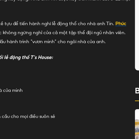
 tề tựu để tiến hành nghi lễ động thổ cho nhà anh Tín.
Phúc
 lực không ngừng nghỉ của cả một tập thể đội ngũ nhân viên.
 đầu hành trình “vươn mình” cho ngôi nhà của anh.
i lễ động thổ T’s House:
B
à của mình
n cầu cho mọi điều suôn sẻ