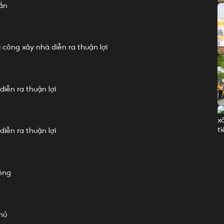
mắn
công xây nhà diễn ra thuận lợi
iễn ra thuận lợi
iễn ra thuận lợi
óng
hủ