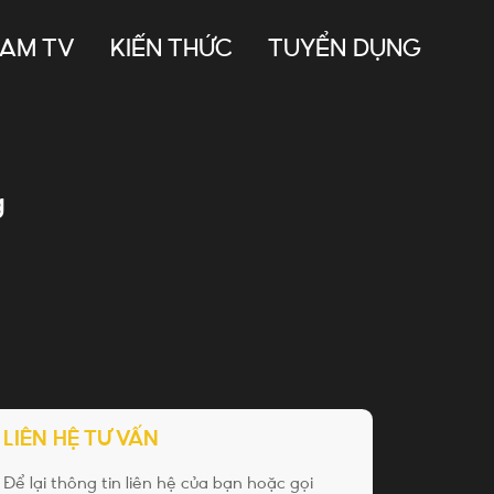
NAM TV
KIẾN THỨC
TUYỂN DỤNG
g
LIÊN HỆ TƯ VẤN
Để lại thông tin liên hệ của bạn hoặc gọi