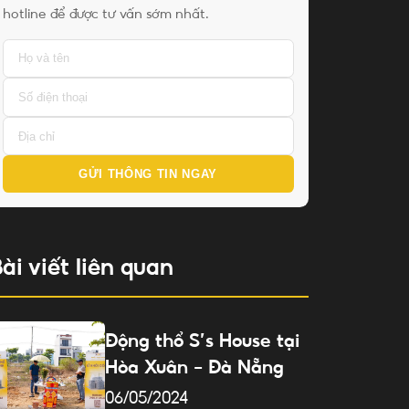
hotline để được tư vấn sớm nhất.
GỬI THÔNG TIN NGAY
ài viết liên quan
Động thổ S’s House tại
Hòa Xuân – Đà Nẵng
06/05/2024