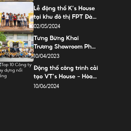
Lễ động thổ K’s House
tại khu đô thị FPT Đà
Nẵng
02/05/2024
Tưng Bừng Khai
Trương Showroom Phúc
Đại Nam
10/04/2023
Động thổ công trình cải
tạo VT’s House – Hòa
Xuân, Đà Nẵng
10/06/2024