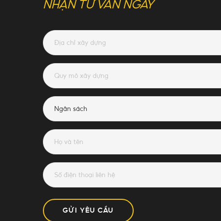
NHẬN TƯ VẤN NGAY
GỬI YÊU CẦU