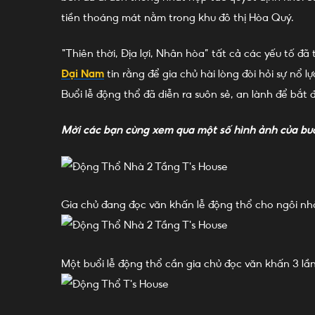
tiền thoáng mát nằm trong khu đô thị Hòa Quý.
“Thiên thời, Địa lợi, Nhân hòa” tất cả các yếu tố đã
Đại Nam
tin rằng để gia chủ hài lòng đòi hỏi sự nổ
Buổi lễ động thổ đã diễn ra suôn sẻ, an lành để bắt
Mời các bạn cùng xem qua một số hình ảnh của buổ
Gia chủ đang đọc văn khấn lễ động thổ cho ngôi nh
Một buổi lễ động thổ cần gia chủ đọc văn khấn 3 lầ