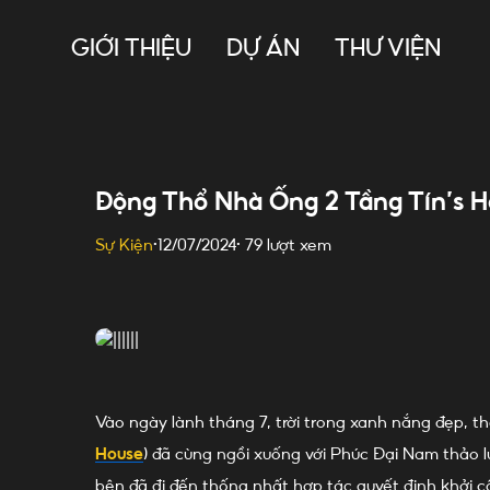
Skip
to
GIỚI THIỆU
DỰ ÁN
THƯ VIỆN
content
Động Thổ Nhà Ống 2 Tầng Tín’s H
79 lượt xem
Sự Kiện
•
12/07/2024
•
Vào ngày lành tháng 7, trời trong xanh nắng đẹp, th
House
) đã cùng ngồi xuống với Phúc Đại Nam thảo l
bên đã đi đến thống nhất hợp tác quyết định khởi 